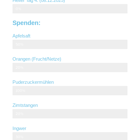
Helfer Tag 4. (08.12.2025)
0%
Spenden:
Apfelsaft
50%
Orangen (Frucht/Netze)
20%
Puderzuckermühlen
100%
Zimtstangen
20%
Ingwer
30%