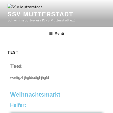
SSV MUTTERSTADT
Schwimmsportverein 1979 Mutterstadt e.V.
Menü
TEST
Test
werftgzhjhgfdsdfghjhgfd
Weihnachtsmarkt
Helfer: